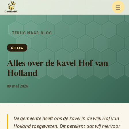
☰
← TERUG NAAR BLOG
UITLEG
Alles over de kavel Hof van
Holland
09 mei 2026
De gemeente heeft ons de kavel in de wijk Hof van
Holland toegewezen. Dit betekent dat wij hiervoor