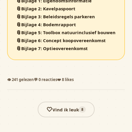
📎
Bijlage 1: Eigendomsinformatie
📎
Bijlage 2: Kavelpaspoort
📎
Bijlage 3: Beleidsregels parkeren
📎
Bijlage 4: Bodemrapport
📎
Bijlage 5: Toolbox natuurinclusief bouwen
📎
Bijlage 6: Concept koopovereenkomst
📎
Bijlage 7: Optieovereenkomst
👁
241
gelezen
💬
0
reacties
❤️
8
likes
🤍
Vind ik leuk
8